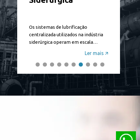
Os sistemas de lubrificação
centralizada utilizados na indústria
siderúrgica operam em escala
robusta, lidando com cargas pesadas,
Ler mais 🡭
altas pressões, impactos,
temperaturas elevadas, exposição a
materiais abrasivos e até mesmo
jatos de água. Essas condições
específicas exigem os melhores
projetos para garantir o pleno
funcionamento do setor.
Oferecendo os melhores serviços
em lubrificação, a Jock Woerner é
líder no mercado de sistemas de
lubrificação centralizada e circulação
de fluídos, uma empresa que busca