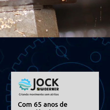
CONTATO
Cimenteiras
Equipamentos para lubrificação centralizada
Setor florestal
Todos
Papeleira
Química e petroquímica
Mineração
Siderúrgica
Portos
Com 65 anos de