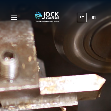
PT
EN
HOME
A
EMPRESA
CATEGORIAS
Sistemas
SERVIÇOS
INDÚSTRIA
Bombas
Veículos automotores
BLOG
Distribuidores