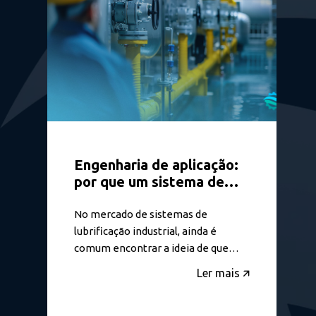
Engenharia de aplicação:
por que um sistema de
lubrificação precisa ser
dimensionado para cada
No mercado de sistemas de
operação
lubrificação industrial, ainda é
comum encontrar a ideia de que
uma única solução pode atender
Ler mais 🡭
diferentes máquinas e processos.
No entanto, essa percepção pode
comprometer tanto o desempenho