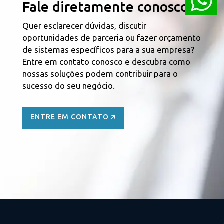
Fale diretamente conosco!
sempre inovação e avanço sendo
assim a mais completa e
Quer esclarecer dúvidas, discutir
reconhecida mundialmente pela
oportunidades de parceria ou fazer orçamento
excelência em qualidade de todos os
de sistemas específicos para a sua empresa?
seus processos e serviços.
Entre em contato conosco e descubra como
nossas soluções podem contribuir para o
sucesso do seu negócio.
ENTRE EM CONTATO 🡭