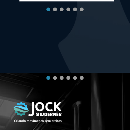
dos equipamentos quanto a
eficiência da operação. Cada
aplicação possui características
próprias que influenciam
diretamente o funcionamento do
sistema de lubrificação. Por […]